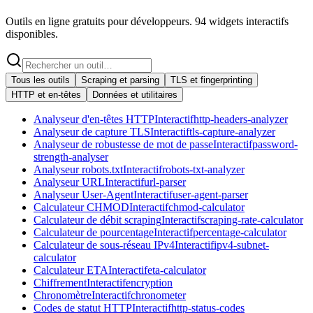
Outils en ligne gratuits pour développeurs. 94 widgets interactifs
disponibles.
Tous les outils
Scraping et parsing
TLS et fingerprinting
HTTP et en-têtes
Données et utilitaires
Analyseur d'en-têtes HTTP
Interactif
http-headers-analyzer
Analyseur de capture TLS
Interactif
tls-capture-analyzer
Analyseur de robustesse de mot de passe
Interactif
password-
strength-analyser
Analyseur robots.txt
Interactif
robots-txt-analyzer
Analyseur URL
Interactif
url-parser
Analyseur User-Agent
Interactif
user-agent-parser
Calculateur CHMOD
Interactif
chmod-calculator
Calculateur de débit scraping
Interactif
scraping-rate-calculator
Calculateur de pourcentage
Interactif
percentage-calculator
Calculateur de sous-réseau IPv4
Interactif
ipv4-subnet-
calculator
Calculateur ETA
Interactif
eta-calculator
Chiffrement
Interactif
encryption
Chronomètre
Interactif
chronometer
Codes de statut HTTP
Interactif
http-status-codes