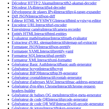
Décodeur HTTP/2 Akamai
Interactif
h2-akamai-decoder
Décodeur JA4
Interactif
ja4-decoder
Développeur de plages IPv4
Interactif
ipv4-range-expander
Diff JSON
Interactif
json-diff
Éditeur HTML WYSIWYG
Interactif
html-wysiwyg-editor
Encodeur URL
Interactif
url-encoder
Enregistreur caméra
Interactif
camera-recorder
Entités HTML
Interactif
html-entities
Évaluateur mathématique
Interactif
math-evaluator
Extracteur d'URL sitemap
Interactif
sitemap-url-extractor
Formatage JSON
Interactif
json-prettify
Formatage YAML
Interactif
prettify-yaml
Formateur SQL
Interactif
sql-prettify
Formateur XML
Interactif
xml-formatter
Générateur Basic Auth
Interactif
basic-auth-generator
Générateur bcrypt
Interactif
bcrypt
Générateur BIP39
Interactif
bip39-generator
Générateur crontab
Interactif
crontab-generator
Générateur d'adresses MAC
Interactif
mac-address-generator
Générateur d'en-têtes Chrome
Interactif
chrome-request-
headers-builder
Générateur de balises OG meta
Interactif
og-meta-generator
Générateur de code QR
Interactif
qrcode-generator
Générateur de code QR WiFi
Interactif
wifi-qrcode-generator
Générateur de jetons
Interactif
token-generator