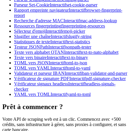
Parseur Set-Cookie
Interactif
set-cookie-parser
Rapport empreinte navigateur
Interactif
browser-fingerprint-
report
Recherche d'adresse MAC
Interactif
mac-address-lookup
Ressources fingerprinting
fingerprinting-resources
Sélecteur d'emoji
Interactif
emoji-picker
Slugifier une chaîne
Interactif
slugify-string
Statistiques de texte
Interactif
text-statistics
Testeur JSONPath
Interactif
jsonpath-tester
Texte vers alphabet OTAN
Interactif
text-to-nato-alphabet
Texte vers binaire
Interactif
text-to-binary
TOML vers JSON
Interactif
toml-to-json
TOML vers YAML
Interactif
toml-to-yaml
Validateur et parseur IBAN
Interactif
iban-validator-and-parser
Vérificateur de signature PDF
Interactif
pdf-signature-checker
Vérificateur signaux headless
Interactif
headless-signals-
checker
YAML vers TOML
Interactif
yaml-to-toml
Prêt à commencer ?
Votre API de scraping web est à un clic. Commencez avec +500
crédits, sans infrastructure à gérer, sans proxies à configurer, et sans
carte bancaire.