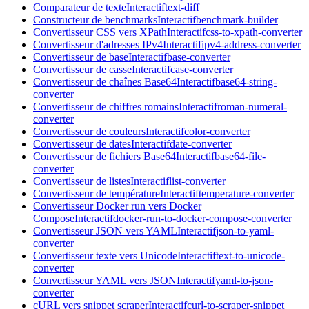
Comparateur de texte
Interactif
text-diff
Constructeur de benchmarks
Interactif
benchmark-builder
Convertisseur CSS vers XPath
Interactif
css-to-xpath-converter
Convertisseur d'adresses IPv4
Interactif
ipv4-address-converter
Convertisseur de base
Interactif
base-converter
Convertisseur de casse
Interactif
case-converter
Convertisseur de chaînes Base64
Interactif
base64-string-
converter
Convertisseur de chiffres romains
Interactif
roman-numeral-
converter
Convertisseur de couleurs
Interactif
color-converter
Convertisseur de dates
Interactif
date-converter
Convertisseur de fichiers Base64
Interactif
base64-file-
converter
Convertisseur de listes
Interactif
list-converter
Convertisseur de température
Interactif
temperature-converter
Convertisseur Docker run vers Docker
Compose
Interactif
docker-run-to-docker-compose-converter
Convertisseur JSON vers YAML
Interactif
json-to-yaml-
converter
Convertisseur texte vers Unicode
Interactif
text-to-unicode-
converter
Convertisseur YAML vers JSON
Interactif
yaml-to-json-
converter
cURL vers snippet scraper
Interactif
curl-to-scraper-snippet