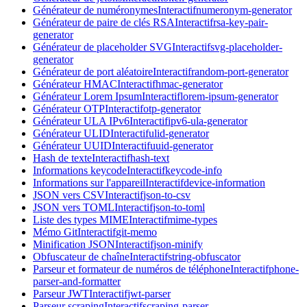
Générateur de numéronymes
Interactif
numeronym-generator
Générateur de paire de clés RSA
Interactif
rsa-key-pair-
generator
Générateur de placeholder SVG
Interactif
svg-placeholder-
generator
Générateur de port aléatoire
Interactif
random-port-generator
Générateur HMAC
Interactif
hmac-generator
Générateur Lorem Ipsum
Interactif
lorem-ipsum-generator
Générateur OTP
Interactif
otp-generator
Générateur ULA IPv6
Interactif
ipv6-ula-generator
Générateur ULID
Interactif
ulid-generator
Générateur UUID
Interactif
uuid-generator
Hash de texte
Interactif
hash-text
Informations keycode
Interactif
keycode-info
Informations sur l'appareil
Interactif
device-information
JSON vers CSV
Interactif
json-to-csv
JSON vers TOML
Interactif
json-to-toml
Liste des types MIME
Interactif
mime-types
Mémo Git
Interactif
git-memo
Minification JSON
Interactif
json-minify
Obfuscateur de chaîne
Interactif
string-obfuscator
Parseur et formateur de numéros de téléphone
Interactif
phone-
parser-and-formatter
Parseur JWT
Interactif
jwt-parser
Parseur scraping
Interactif
scraping-parser