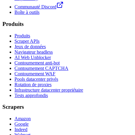
Communauté Discord
Boîte à outils
Produits
Produits
Scraper APIs
Jeux de données
Navigateur headless
AI Web Unblocker
Contournement anti-bot
Contournement CAPTCHA
Contournement WAF
Pools datacenter privés
Rotation de proxies
Infrastructure datacenter propriétaire
Tests approfondis
Scrapers
Amazon
Google
Indeed
Walmart