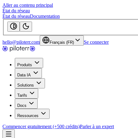
Aller au contenu principal
État du réseau
État du réseau
Documentation
hello@piloterr.com
Se connecter
Français (FR)
Produits
Data IA
Solutions
Tarifs
Docs
Ressources
Commencer gratuitement (+500 crédits)
Parler à un expert