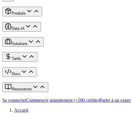
Produits
Data IA
Solutions
Tarifs
Docs
Ressources
Se connecter
Commencer gratuitement (+500 crédits)
Parler à un exper
Accueil