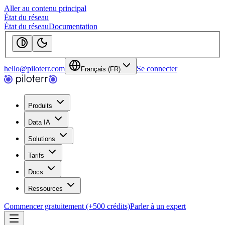
Aller au contenu principal
État du réseau
État du réseau
Documentation
hello@piloterr.com
Se connecter
Français (FR)
Produits
Data IA
Solutions
Tarifs
Docs
Ressources
Commencer gratuitement (+500 crédits)
Parler à un expert