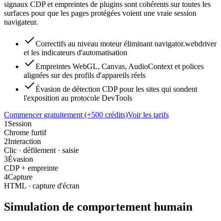
signaux CDP et empreintes de plugins sont cohérents sur toutes les
surfaces pour que les pages protégées voient une vraie session
navigateur.
Correctifs au niveau moteur éliminant navigator.webdriver
et les indicateurs d'automatisation
Empreintes WebGL, Canvas, AudioContext et polices
alignées sur des profils d'appareils réels
Évasion de détection CDP pour les sites qui sondent
l'exposition au protocole DevTools
Commencer gratuitement (+500 crédits)
Voir les tarifs
1
Session
Chrome furtif
2
Interaction
Clic · défilement · saisie
3
Évasion
CDP + empreinte
4
Capture
HTML · capture d'écran
Simulation de comportement humain