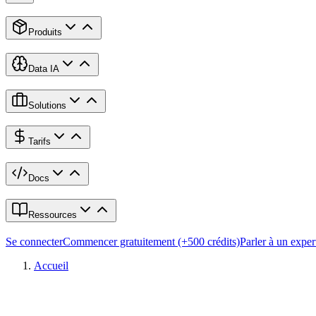
Produits
Data IA
Solutions
Tarifs
Docs
Ressources
Se connecter
Commencer gratuitement (+500 crédits)
Parler à un exper
Accueil