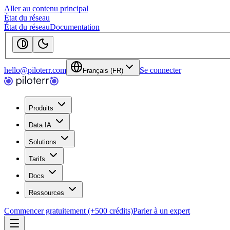
Aller au contenu principal
État du réseau
État du réseau
Documentation
hello@piloterr.com
Se connecter
Français (FR)
Produits
Data IA
Solutions
Tarifs
Docs
Ressources
Commencer gratuitement (+500 crédits)
Parler à un expert