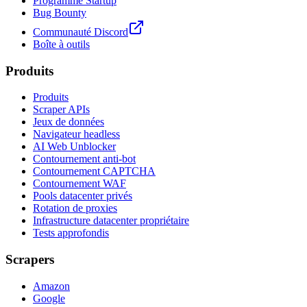
Programme Startup
Bug Bounty
Communauté Discord
Boîte à outils
Produits
Produits
Scraper APIs
Jeux de données
Navigateur headless
AI Web Unblocker
Contournement anti-bot
Contournement CAPTCHA
Contournement WAF
Pools datacenter privés
Rotation de proxies
Infrastructure datacenter propriétaire
Tests approfondis
Scrapers
Amazon
Google