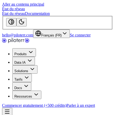
Aller au contenu principal
État du réseau
État du réseau
Documentation
hello@piloterr.com
Se connecter
Français (FR)
Produits
Data IA
Solutions
Tarifs
Docs
Ressources
Commencer gratuitement (+500 crédits)
Parler à un expert