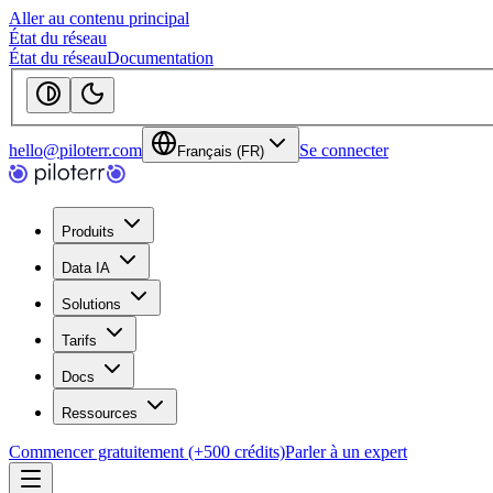
Aller au contenu principal
État du réseau
État du réseau
Documentation
hello@piloterr.com
Se connecter
Français (FR)
Produits
Data IA
Solutions
Tarifs
Docs
Ressources
Commencer gratuitement (+500 crédits)
Parler à un expert