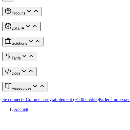
Produits
Data IA
Solutions
Tarifs
Docs
Ressources
Se connecter
Commencer gratuitement (+500 crédits)
Parler à un exper
Accueil