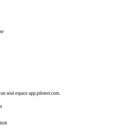
se
 un seul espace app.piloterr.com.
t
roit