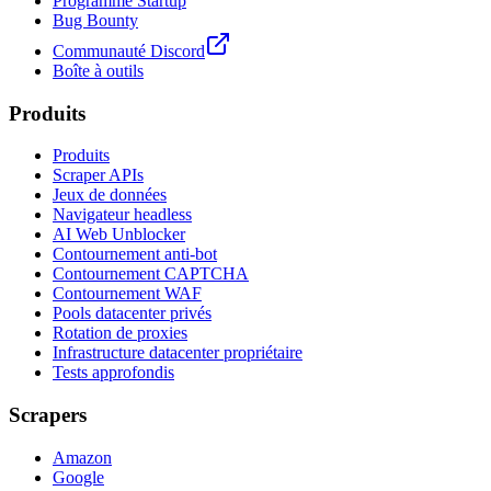
Programme Startup
Bug Bounty
Communauté Discord
Boîte à outils
Produits
Produits
Scraper APIs
Jeux de données
Navigateur headless
AI Web Unblocker
Contournement anti-bot
Contournement CAPTCHA
Contournement WAF
Pools datacenter privés
Rotation de proxies
Infrastructure datacenter propriétaire
Tests approfondis
Scrapers
Amazon
Google