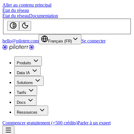
Aller au contenu principal
État du réseau
État du réseau
Documentation
hello@piloterr.com
Se connecter
Français (FR)
Produits
Data IA
Solutions
Tarifs
Docs
Ressources
Commencer gratuitement (+500 crédits)
Parler à un expert