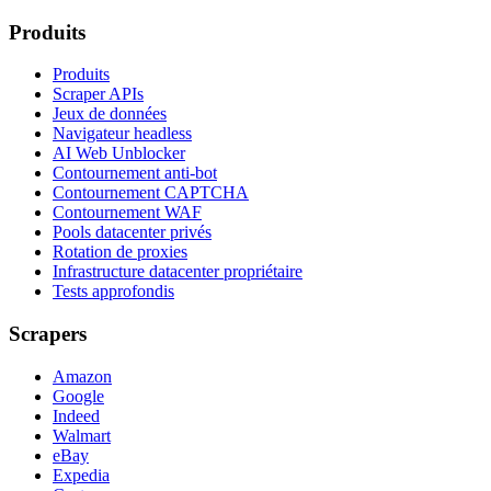
Produits
Produits
Scraper APIs
Jeux de données
Navigateur headless
AI Web Unblocker
Contournement anti-bot
Contournement CAPTCHA
Contournement WAF
Pools datacenter privés
Rotation de proxies
Infrastructure datacenter propriétaire
Tests approfondis
Scrapers
Amazon
Google
Indeed
Walmart
eBay
Expedia