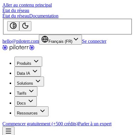
Aller au contenu principal
État du réseau
État du réseau
Documentation
hello@piloterr.com
Se connecter
Français (FR)
Produits
Data IA
Solutions
Tarifs
Docs
Ressources
Commencer gratuitement (+500 crédits)
Parler à un expert