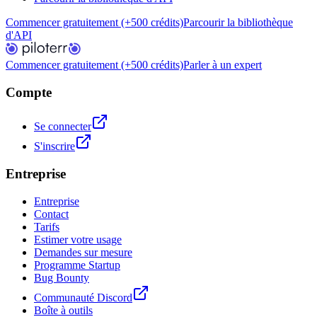
Commencer gratuitement (+500 crédits)
Parcourir la bibliothèque
d'API
Commencer gratuitement (+500 crédits)
Parler à un expert
Compte
Se connecter
S'inscrire
Entreprise
Entreprise
Contact
Tarifs
Estimer votre usage
Demandes sur mesure
Programme Startup
Bug Bounty
Communauté Discord
Boîte à outils