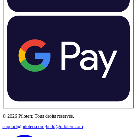
©
2026
Piloterr
.
Tous droits réservés.
support@piloterr.com
·
hello@piloterr.com