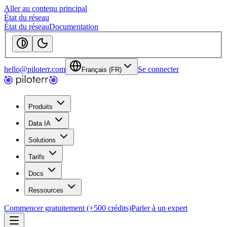
Aller au contenu principal
État du réseau
État du réseau
Documentation
hello@piloterr.com
Se connecter
Français (FR)
Produits
Data IA
Solutions
Tarifs
Docs
Ressources
Commencer gratuitement (+500 crédits)
Parler à un expert