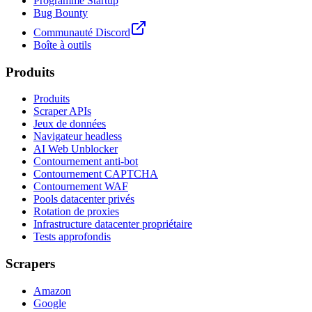
Programme Startup
Bug Bounty
Communauté Discord
Boîte à outils
Produits
Produits
Scraper APIs
Jeux de données
Navigateur headless
AI Web Unblocker
Contournement anti-bot
Contournement CAPTCHA
Contournement WAF
Pools datacenter privés
Rotation de proxies
Infrastructure datacenter propriétaire
Tests approfondis
Scrapers
Amazon
Google