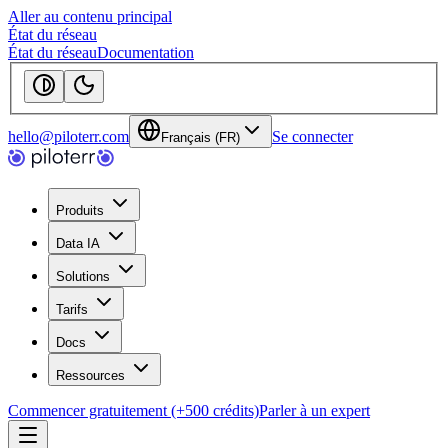
Aller au contenu principal
État du réseau
État du réseau
Documentation
hello@piloterr.com
Se connecter
Français (FR)
Produits
Data IA
Solutions
Tarifs
Docs
Ressources
Commencer gratuitement (+500 crédits)
Parler à un expert