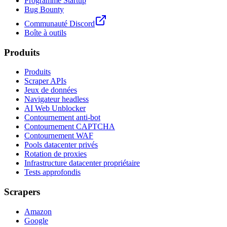
Programme Startup
Bug Bounty
Communauté Discord
Boîte à outils
Produits
Produits
Scraper APIs
Jeux de données
Navigateur headless
AI Web Unblocker
Contournement anti-bot
Contournement CAPTCHA
Contournement WAF
Pools datacenter privés
Rotation de proxies
Infrastructure datacenter propriétaire
Tests approfondis
Scrapers
Amazon
Google