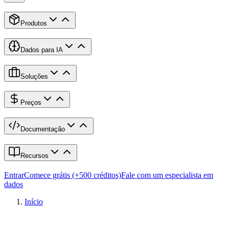
Produtos
Dados para IA
Soluções
Preços
Documentação
Recursos
Entrar
Comece grátis (+500 créditos)
Fale com um especialista em
dados
Início