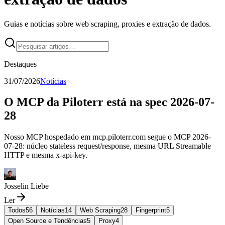
Guias e notícias sobre web scraping, proxies e extração de dados.
Destaques
31/07/2026
Notícias
O MCP da Piloterr está na spec 2026-07-
28
Nosso MCP hospedado em mcp.piloterr.com segue o MCP 2026-
07-28: núcleo stateless request/response, mesma URL Streamable
HTTP e mesma x-api-key.
Josselin Liebe
Ler
Todos
56
Notícias
14
Web Scraping
28
Fingerprint
5
Open Source e Tendências
5
Proxy
4