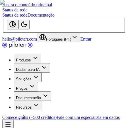
Ir para o conteúdo principal
Status da rede
Status da rede
Documentação
hello@piloterr.com
Entrar
Português (PT)
Produtos
Dados para IA
Soluções
Preços
Documentação
Recursos
Comece grátis (+500 créditos)
Fale com um especialista em dados