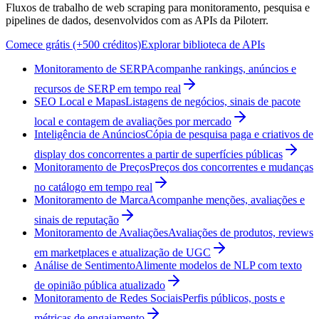
Fluxos de trabalho de web scraping para monitoramento, pesquisa e
pipelines de dados, desenvolvidos com as APIs da Piloterr.
Comece grátis (+500 créditos)
Explorar biblioteca de APIs
Monitoramento de SERP
Acompanhe rankings, anúncios e
recursos de SERP em tempo real
SEO Local e Mapas
Listagens de negócios, sinais de pacote
local e contagem de avaliações por mercado
Inteligência de Anúncios
Cópia de pesquisa paga e criativos de
display dos concorrentes a partir de superfícies públicas
Monitoramento de Preços
Preços dos concorrentes e mudanças
no catálogo em tempo real
Monitoramento de Marca
Acompanhe menções, avaliações e
sinais de reputação
Monitoramento de Avaliações
Avaliações de produtos, reviews
em marketplaces e atualização de UGC
Análise de Sentimento
Alimente modelos de NLP com texto
de opinião pública atualizado
Monitoramento de Redes Sociais
Perfis públicos, posts e
métricas de engajamento