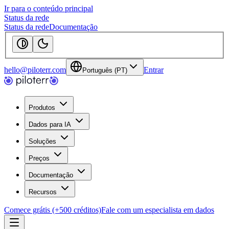
Ir para o conteúdo principal
Status da rede
Status da rede
Documentação
hello@piloterr.com
Entrar
Português (PT)
Produtos
Dados para IA
Soluções
Preços
Documentação
Recursos
Comece grátis (+500 créditos)
Fale com um especialista em dados