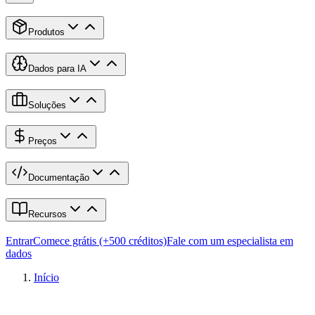
Produtos
Dados para IA
Soluções
Preços
Documentação
Recursos
Entrar
Comece grátis (+500 créditos)
Fale com um especialista em
dados
Início