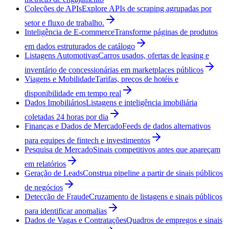
Coleções de APIs
Explore APIs de scraping agrupadas por
setor e fluxo de trabalho.
Inteligência de E-commerce
Transforme páginas de produtos
em dados estruturados de catálogo
Listagens Automotivas
Carros usados, ofertas de leasing e
inventário de concessionárias em marketplaces públicos
Viagens e Mobilidade
Tarifas, preços de hotéis e
disponibilidade em tempo real
Dados Imobiliários
Listagens e inteligência imobiliária
coletadas 24 horas por dia
Finanças e Dados de Mercado
Feeds de dados alternativos
para equipes de fintech e investimentos
Pesquisa de Mercado
Sinais competitivos antes que apareçam
em relatórios
Geração de Leads
Construa pipeline a partir de sinais públicos
de negócios
Detecção de Fraude
Cruzamento de listagens e sinais públicos
para identificar anomalias
Dados de Vagas e Contratações
Quadros de empregos e sinais