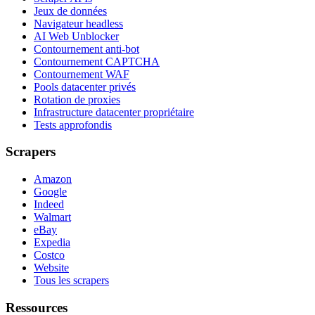
Jeux de données
Navigateur headless
AI Web Unblocker
Contournement anti-bot
Contournement CAPTCHA
Contournement WAF
Pools datacenter privés
Rotation de proxies
Infrastructure datacenter propriétaire
Tests approfondis
Scrapers
Amazon
Google
Indeed
Walmart
eBay
Expedia
Costco
Website
Tous les scrapers
Ressources