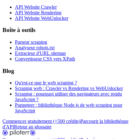
API Website Crawler
API Website Rendering
API Website WebUnlocker
Boîte à outils
Parseur scraping
Analyseur robots.txt
Extracteur d'URL sitemap
Convertisseur CSS vers XPath
Blog
Qu'est-ce que le web scraping ?
Scraping web : Crawler vs Rendering vs WebUnlocker
Scraping : pourquoi utiliser des navigateurs avec rendu
JavaScript ?
Puppeteer : bibliothèque Node.js de web scraping pour
JavaScript
Commencer gratuitement (+500 crédits)
Parcourir la bibliothèque
d'API
Retour au glossaire