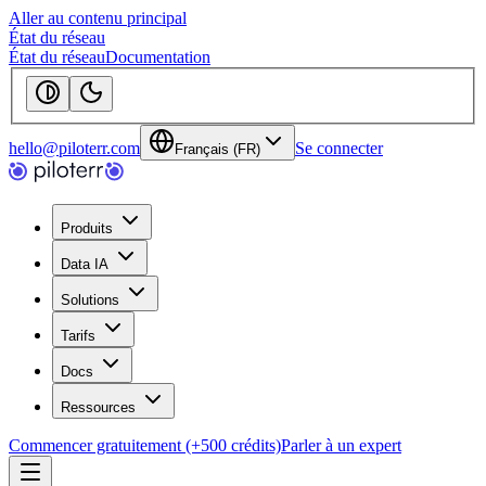
Aller au contenu principal
État du réseau
État du réseau
Documentation
hello@piloterr.com
Se connecter
Français (FR)
Produits
Data IA
Solutions
Tarifs
Docs
Ressources
Commencer gratuitement (+500 crédits)
Parler à un expert