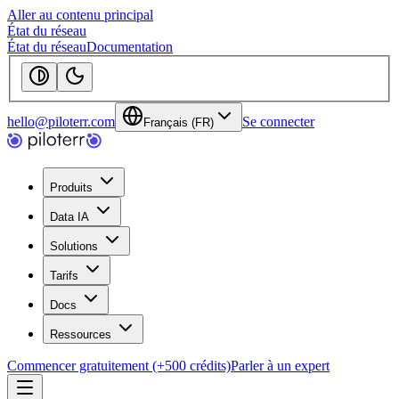
Aller au contenu principal
État du réseau
État du réseau
Documentation
hello@piloterr.com
Se connecter
Français (FR)
Produits
Data IA
Solutions
Tarifs
Docs
Ressources
Commencer gratuitement (+500 crédits)
Parler à un expert