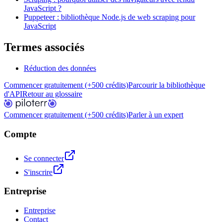
JavaScript ?
Puppeteer : bibliothèque Node.js de web scraping pour
JavaScript
Termes associés
Réduction des données
Commencer gratuitement (+500 crédits)
Parcourir la bibliothèque
d'API
Retour au glossaire
Commencer gratuitement (+500 crédits)
Parler à un expert
Compte
Se connecter
S'inscrire
Entreprise
Entreprise
Contact