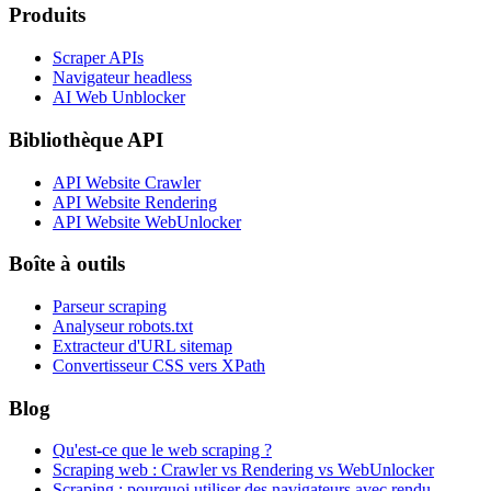
Produits
Scraper APIs
Navigateur headless
AI Web Unblocker
Bibliothèque API
API Website Crawler
API Website Rendering
API Website WebUnlocker
Boîte à outils
Parseur scraping
Analyseur robots.txt
Extracteur d'URL sitemap
Convertisseur CSS vers XPath
Blog
Qu'est-ce que le web scraping ?
Scraping web : Crawler vs Rendering vs WebUnlocker
Scraping : pourquoi utiliser des navigateurs avec rendu