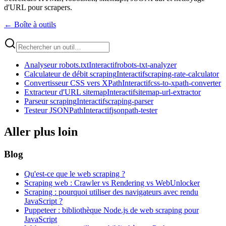
d'URL pour scrapers.
←
Boîte à outils
Analyseur robots.txt
Interactif
robots-txt-analyzer
Calculateur de débit scraping
Interactif
scraping-rate-calculator
Convertisseur CSS vers XPath
Interactif
css-to-xpath-converter
Extracteur d'URL sitemap
Interactif
sitemap-url-extractor
Parseur scraping
Interactif
scraping-parser
Testeur JSONPath
Interactif
jsonpath-tester
Aller plus loin
Blog
Qu'est-ce que le web scraping ?
Scraping web : Crawler vs Rendering vs WebUnlocker
Scraping : pourquoi utiliser des navigateurs avec rendu
JavaScript ?
Puppeteer : bibliothèque Node.js de web scraping pour
JavaScript