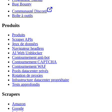
Bug Bounty
Communauté Discord
Boîte à outils
Produits
Produits
Scraper APIs
Jeux de données
Navigateur headless
AI Web Unblocker
Contournement anti-bot
Contournement CAPTCHA
Contournement WAF
Pools datacenter privés
Rotation de proxies
Infrastructure datacenter propriétaire
Tests approfondis
Scrapers
Amazon
Google