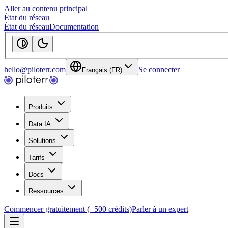
Aller au contenu principal
État du réseau
État du réseau
Documentation
hello@piloterr.com
Se connecter
Français (FR)
Produits
Data IA
Solutions
Tarifs
Docs
Ressources
Commencer gratuitement (+500 crédits)
Parler à un expert