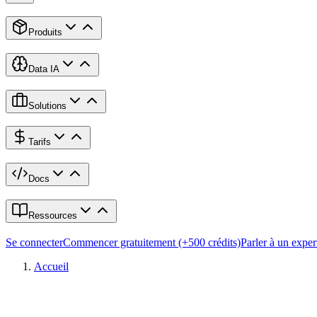
Produits
Data IA
Solutions
Tarifs
Docs
Ressources
Se connecter
Commencer gratuitement (+500 crédits)
Parler à un exper
Accueil