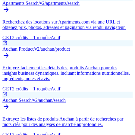
Apartments Search
/v2/apartments/search
Recherchez des locations sur Apartments.com via une URL et
obtenez prix, photos, adresses et pagination via rendu navigateur.
GET
2 crédits = 1 requête
Actif
Auchan Product
/v2/auchan/product
Extrayez facilement les détails des produits Auchan pour des
insights business dynamiques, incluant informations nutritionnelles,
ingrédients, notes et avis.
GET
2 crédits = 1 requête
Actif
Auchan Search
/v2/auchan/search
Extrayez les listes de produits Auchan à partir de recherches par
mots-clés pour des analyses de marché approfondies.
GET
2 crédits = 1 requête
Actif