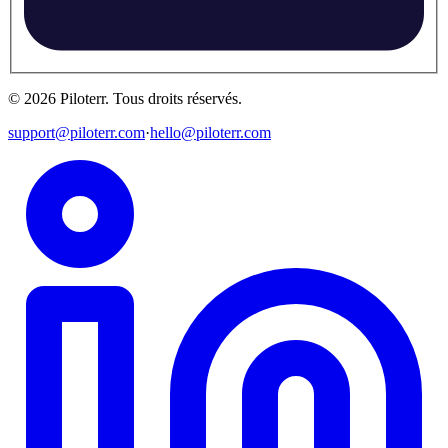
©
2026
Piloterr
.
Tous droits réservés.
support@piloterr.com
·
hello@piloterr.com