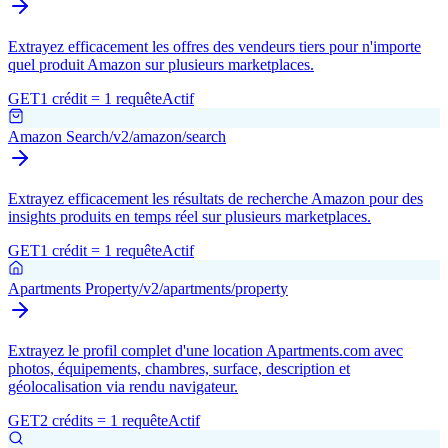
Extrayez efficacement les offres des vendeurs tiers pour n'importe
quel produit Amazon sur plusieurs marketplaces.
GET
1 crédit = 1 requête
Actif
Amazon Search
/v2/amazon/search
Extrayez efficacement les résultats de recherche Amazon pour des
insights produits en temps réel sur plusieurs marketplaces.
GET
1 crédit = 1 requête
Actif
Apartments Property
/v2/apartments/property
Extrayez le profil complet d'une location Apartments.com avec
photos, équipements, chambres, surface, description et
géolocalisation via rendu navigateur.
GET
2 crédits = 1 requête
Actif