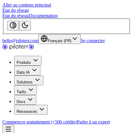
Aller au contenu principal
État du réseau
État du réseau
Documentation
hello@piloterr.com
Se connecter
Français (FR)
Produits
Data IA
Solutions
Tarifs
Docs
Ressources
Commencer gratuitement (+500 crédits)
Parler à un expert