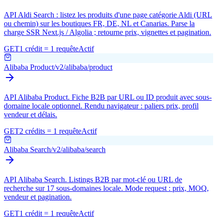
API Aldi Search : listez les produits d'une page catégorie Aldi (URL
ou chemin) sur les boutiques FR, DE, NL et Canarias. Parse la
charge SSR Next.js / Algolia ; retourne prix, vignettes et pagination.
GET
1 crédit = 1 requête
Actif
Alibaba Product
/v2/alibaba/product
API Alibaba Product. Fiche B2B par URL ou ID produit avec sous-
domaine locale optionnel. Rendu navigateur : paliers prix, profil
vendeur et délais.
GET
2 crédits = 1 requête
Actif
Alibaba Search
/v2/alibaba/search
API Alibaba Search. Listings B2B par mot-clé ou URL de
recherche sur 17 sous-domaines locale. Mode request : prix, MOQ,
vendeur et pagination.
GET
1 crédit = 1 requête
Actif