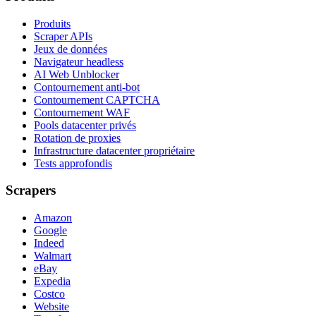
Produits
Scraper APIs
Jeux de données
Navigateur headless
AI Web Unblocker
Contournement anti-bot
Contournement CAPTCHA
Contournement WAF
Pools datacenter privés
Rotation de proxies
Infrastructure datacenter propriétaire
Tests approfondis
Scrapers
Amazon
Google
Indeed
Walmart
eBay
Expedia
Costco
Website