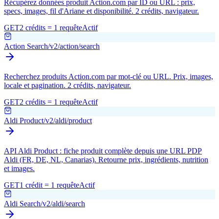
Récupérez données produit Action.com par ID ou URL : prix,
specs, images, fil d'Ariane et disponibilité. 2 crédits, navigateur.
GET
2 crédits = 1 requête
Actif
Action Search
/v2/action/search
Recherchez produits Action.com par mot-clé ou URL. Prix, images,
locale et pagination. 2 crédits, navigateur.
GET
2 crédits = 1 requête
Actif
Aldi Product
/v2/aldi/product
API Aldi Product : fiche produit complète depuis une URL PDP
Aldi (FR, DE, NL, Canarias). Retourne prix, ingrédients, nutrition
et images.
GET
1 crédit = 1 requête
Actif
Aldi Search
/v2/aldi/search