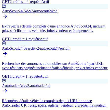
GET
2 crédits = 1 requête
Actif
AutoScout24 Ad
/v2/autoscout24/ad
Extrayez les détails complets d'une annonce AutoScout24, incluant
prix, spécifications véhicule, infos vendeur et équipements.
GET
1 crédit = 1 requête
Actif
AutoScout24 Search
/v2/autoscout24/search
Recherchez des annonces automobiles sur AutoScout24 par URL
avec résultats paginés incluant détails véhicule, prix et infos vendeur.
GET
1 crédit = 1 requête
Actif
Autotrader Ad
/v2/autotrader/ad
Récupérez détails véhicule complets depuis URL annonce
AutoTrader UK : prix, specs, galerie, vendeur. 2 crédits, navigateur.