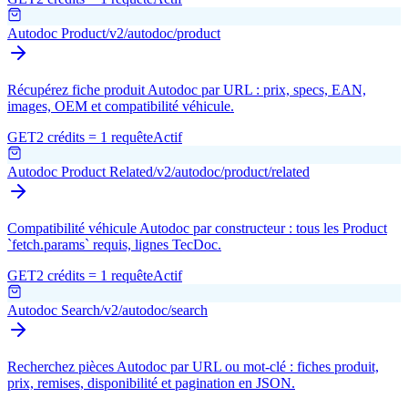
Autodoc Product
/v2/autodoc/product
Récupérez fiche produit Autodoc par URL : prix, specs, EAN,
images, OEM et compatibilité véhicule.
GET
2 crédits = 1 requête
Actif
Autodoc Product Related
/v2/autodoc/product/related
Compatibilité véhicule Autodoc par constructeur : tous les Product
`fetch.params` requis, lignes TecDoc.
GET
2 crédits = 1 requête
Actif
Autodoc Search
/v2/autodoc/search
Recherchez pièces Autodoc par URL ou mot-clé : fiches produit,
prix, remises, disponibilité et pagination en JSON.