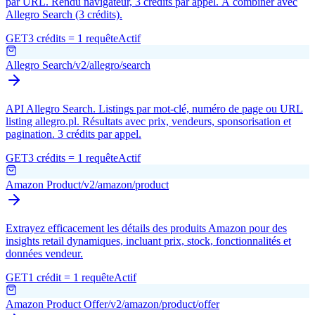
par URL. Rendu navigateur, 3 crédits par appel. À combiner avec
Allegro Search (3 crédits).
GET
3 crédits = 1 requête
Actif
Allegro Search
/v2/allegro/search
API Allegro Search. Listings par mot-clé, numéro de page ou URL
listing allegro.pl. Résultats avec prix, vendeurs, sponsorisation et
pagination. 3 crédits par appel.
GET
3 crédits = 1 requête
Actif
Amazon Product
/v2/amazon/product
Extrayez efficacement les détails des produits Amazon pour des
insights retail dynamiques, incluant prix, stock, fonctionnalités et
données vendeur.
GET
1 crédit = 1 requête
Actif
Amazon Product Offer
/v2/amazon/product/offer