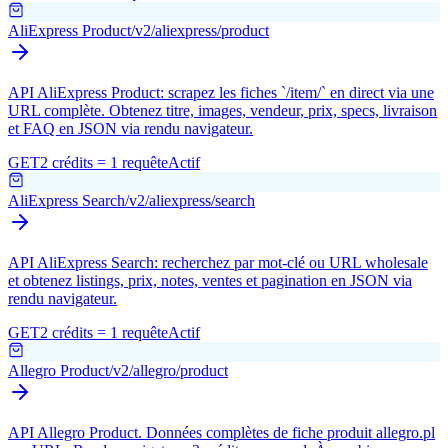
AliExpress Product
/v2/aliexpress/product
API AliExpress Product: scrapez les fiches `/item/` en direct via une
URL complète. Obtenez titre, images, vendeur, prix, specs, livraison
et FAQ en JSON via rendu navigateur.
GET
2 crédits = 1 requête
Actif
AliExpress Search
/v2/aliexpress/search
API AliExpress Search: recherchez par mot-clé ou URL wholesale
et obtenez listings, prix, notes, ventes et pagination en JSON via
rendu navigateur.
GET
2 crédits = 1 requête
Actif
Allegro Product
/v2/allegro/product
API Allegro Product. Données complètes de fiche produit allegro.pl