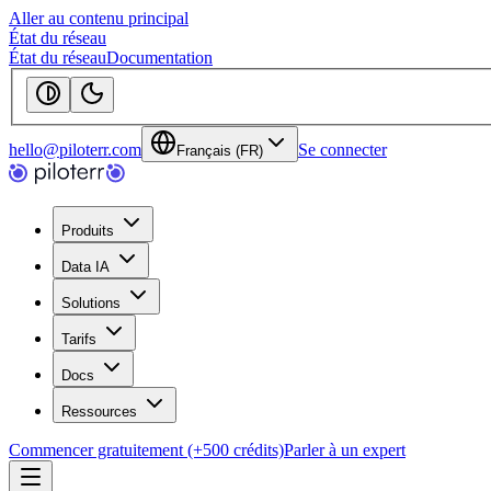
Aller au contenu principal
État du réseau
État du réseau
Documentation
hello@piloterr.com
Se connecter
Français (FR)
Produits
Data IA
Solutions
Tarifs
Docs
Ressources
Commencer gratuitement (+500 crédits)
Parler à un expert