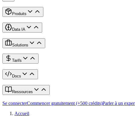
Produits
Data IA
Solutions
Tarifs
Docs
Ressources
Se connecter
Commencer gratuitement (+500 crédits)
Parler à un exper
Accueil