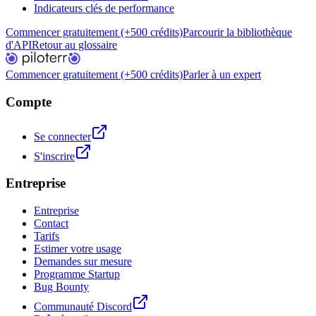
Indicateurs clés de performance
Commencer gratuitement (+500 crédits)
Parcourir la bibliothèque
d'API
Retour au glossaire
Commencer gratuitement (+500 crédits)
Parler à un expert
Compte
Se connecter
S'inscrire
Entreprise
Entreprise
Contact
Tarifs
Estimer votre usage
Demandes sur mesure
Programme Startup
Bug Bounty
Communauté Discord