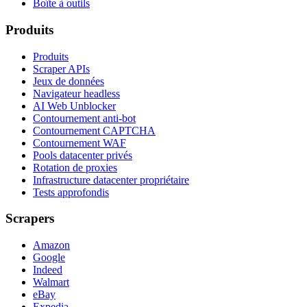
Boîte à outils
Produits
Produits
Scraper APIs
Jeux de données
Navigateur headless
AI Web Unblocker
Contournement anti-bot
Contournement CAPTCHA
Contournement WAF
Pools datacenter privés
Rotation de proxies
Infrastructure datacenter propriétaire
Tests approfondis
Scrapers
Amazon
Google
Indeed
Walmart
eBay
Expedia