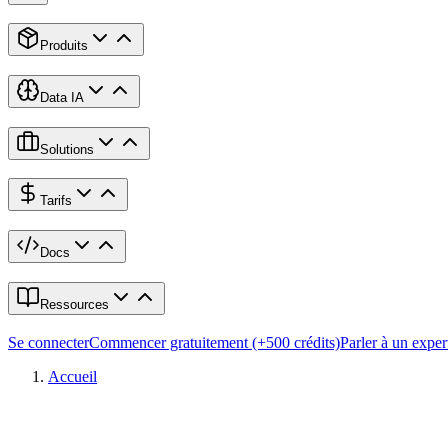
Produits
Data IA
Solutions
Tarifs
Docs
Ressources
Se connecter
Commencer gratuitement (+500 crédits)
Parler à un exper
Accueil