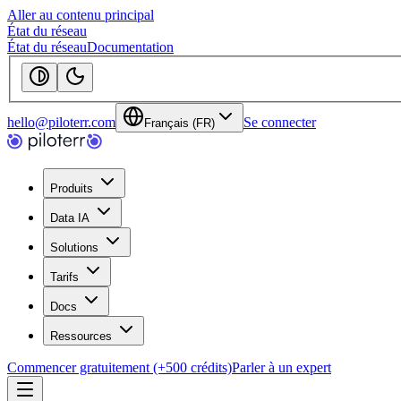
Aller au contenu principal
État du réseau
État du réseau
Documentation
hello@piloterr.com
Se connecter
Français (FR)
Produits
Data IA
Solutions
Tarifs
Docs
Ressources
Commencer gratuitement (+500 crédits)
Parler à un expert