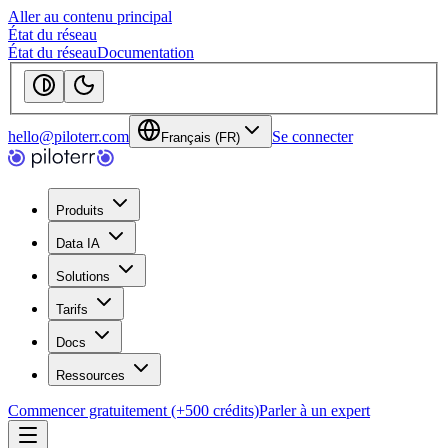
Aller au contenu principal
État du réseau
État du réseau
Documentation
hello@piloterr.com
Se connecter
Français (FR)
Produits
Data IA
Solutions
Tarifs
Docs
Ressources
Commencer gratuitement (+500 crédits)
Parler à un expert