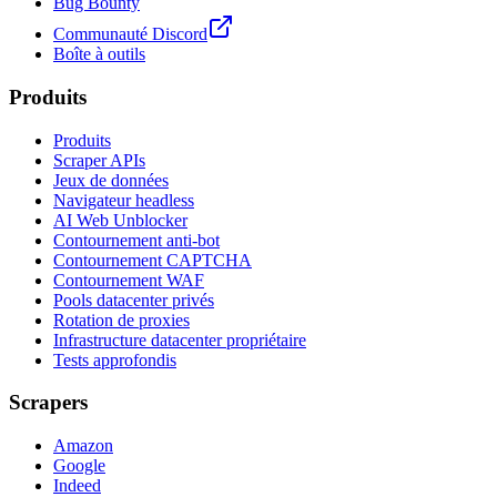
Bug Bounty
Communauté Discord
Boîte à outils
Produits
Produits
Scraper APIs
Jeux de données
Navigateur headless
AI Web Unblocker
Contournement anti-bot
Contournement CAPTCHA
Contournement WAF
Pools datacenter privés
Rotation de proxies
Infrastructure datacenter propriétaire
Tests approfondis
Scrapers
Amazon
Google
Indeed