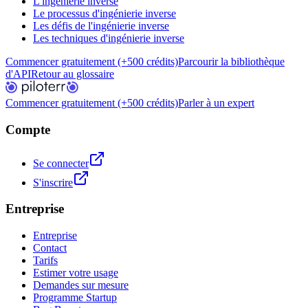
L'ingénierie inverse
Le processus d'ingénierie inverse
Les défis de l'ingénierie inverse
Les techniques d'ingénierie inverse
Commencer gratuitement (+500 crédits)
Parcourir la bibliothèque
d'API
Retour au glossaire
Commencer gratuitement (+500 crédits)
Parler à un expert
Compte
Se connecter
S'inscrire
Entreprise
Entreprise
Contact
Tarifs
Estimer votre usage
Demandes sur mesure
Programme Startup