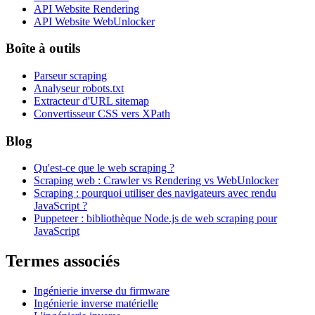
API Website Rendering
API Website WebUnlocker
Boîte à outils
Parseur scraping
Analyseur robots.txt
Extracteur d'URL sitemap
Convertisseur CSS vers XPath
Blog
Qu'est-ce que le web scraping ?
Scraping web : Crawler vs Rendering vs WebUnlocker
Scraping : pourquoi utiliser des navigateurs avec rendu
JavaScript ?
Puppeteer : bibliothèque Node.js de web scraping pour
JavaScript
Termes associés
Ingénierie inverse du firmware
Ingénierie inverse matérielle