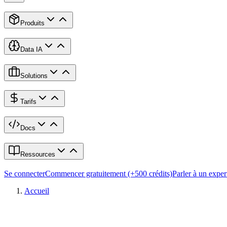
Produits
Data IA
Solutions
Tarifs
Docs
Ressources
Se connecter
Commencer gratuitement (+500 crédits)
Parler à un exper
Accueil