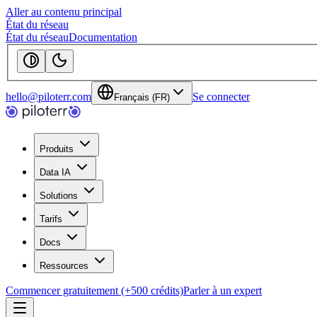
Aller au contenu principal
État du réseau
État du réseau
Documentation
hello@piloterr.com
Se connecter
Français (FR)
Produits
Data IA
Solutions
Tarifs
Docs
Ressources
Commencer gratuitement (+500 crédits)
Parler à un expert