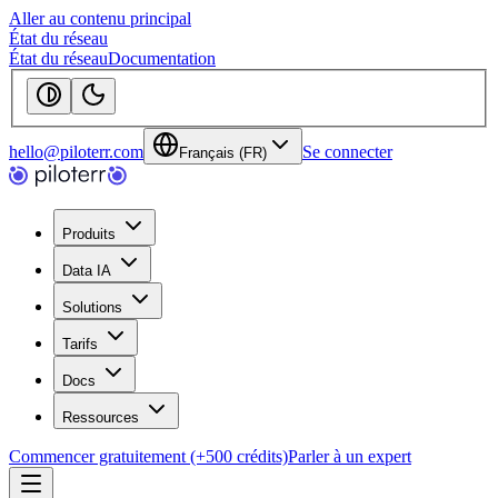
Aller au contenu principal
État du réseau
État du réseau
Documentation
hello@piloterr.com
Se connecter
Français (FR)
Produits
Data IA
Solutions
Tarifs
Docs
Ressources
Commencer gratuitement (+500 crédits)
Parler à un expert