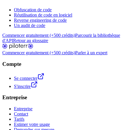
Obfuscation de code
Réutilisation de code en logiciel
Reverse engineering de code
Un audit de code
Commencer gratuitement (+500 crédits)
Parcourir la bibliothèque
d'API
Retour au glossaire
Commencer gratuitement (+500 crédits)
Parler à un expert
Compte
Se connecter
S'inscrire
Entreprise
Entreprise
Contact
Tarifs
Estimer votre usage
Demandes sur mesure