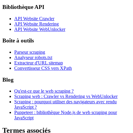
Bibliothèque API
API Website Crawler
API Website Rendering
API Website WebUnlocker
Boîte à outils
Parseur scraping
Analyseur robots.txt
Extracteur d'URL sitemap
Convertisseur CSS vers XPath
Blog
Qu'est-ce que le web scraping ?
Scraping web : Crawler vs Rendering vs WebUnlocker
Scraping : pourquoi utiliser des navigateurs avec rendu
JavaScript ?
Puppeteer : bibliothèque Node.js de web scraping pour
JavaScript
Termes associés