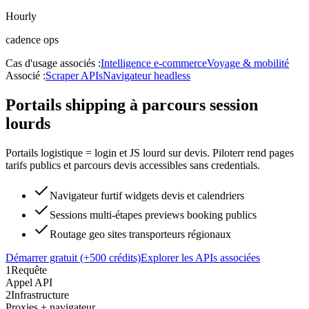
Hourly
cadence ops
Cas d'usage associés :
Intelligence e-commerce
Voyage & mobilité
Associé :
Scraper APIs
Navigateur headless
Portails shipping à parcours session
lourds
Portails logistique = login et JS lourd sur devis. Piloterr rend pages
tarifs publics et parcours devis accessibles sans credentials.
Navigateur furtif widgets devis et calendriers
Sessions multi-étapes previews booking publics
Routage geo sites transporteurs régionaux
Démarrer gratuit (+500 crédits)
Explorer les APIs associées
1
Requête
Appel API
2
Infrastructure
Proxies + navigateur