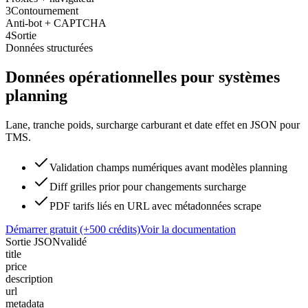
3
Contournement
Anti-bot + CAPTCHA
4
Sortie
Données structurées
Données opérationnelles pour systèmes
planning
Lane, tranche poids, surcharge carburant et date effet en JSON pour
TMS.
Validation champs numériques avant modèles planning
Diff grilles prior pour changements surcharge
PDF tarifs liés en URL avec métadonnées scrape
Démarrer gratuit (+500 crédits)
Voir la documentation
Sortie JSON
validé
title
price
description
url
metadata