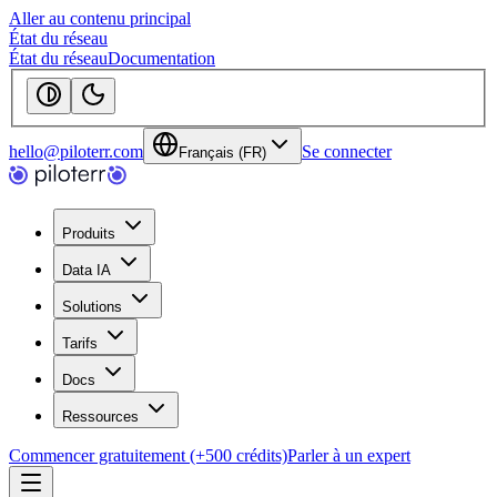
Aller au contenu principal
État du réseau
État du réseau
Documentation
hello@piloterr.com
Se connecter
Français (FR)
Produits
Data IA
Solutions
Tarifs
Docs
Ressources
Commencer gratuitement (+500 crédits)
Parler à un expert