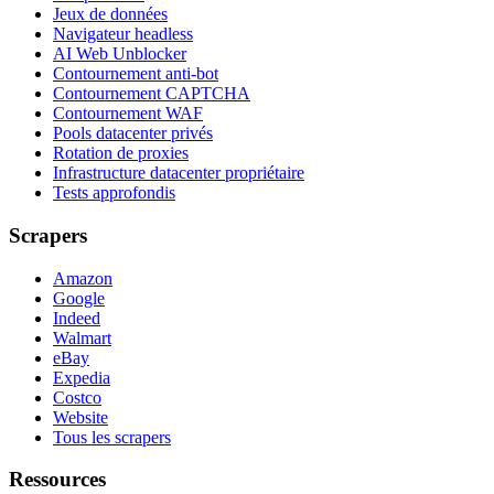
Jeux de données
Navigateur headless
AI Web Unblocker
Contournement anti-bot
Contournement CAPTCHA
Contournement WAF
Pools datacenter privés
Rotation de proxies
Infrastructure datacenter propriétaire
Tests approfondis
Scrapers
Amazon
Google
Indeed
Walmart
eBay
Expedia
Costco
Website
Tous les scrapers
Ressources