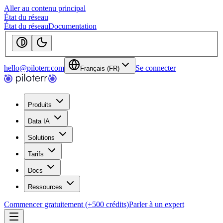
Aller au contenu principal
État du réseau
État du réseau
Documentation
hello@piloterr.com
Se connecter
Français (FR)
Produits
Data IA
Solutions
Tarifs
Docs
Ressources
Commencer gratuitement (+500 crédits)
Parler à un expert