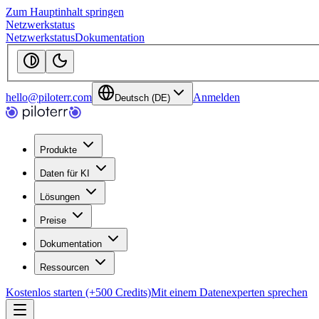
Zum Hauptinhalt springen
Netzwerkstatus
Netzwerkstatus
Dokumentation
hello@piloterr.com
Anmelden
Deutsch (DE)
Produkte
Daten für KI
Lösungen
Preise
Dokumentation
Ressourcen
Kostenlos starten (+500 Credits)
Mit einem Datenexperten sprechen