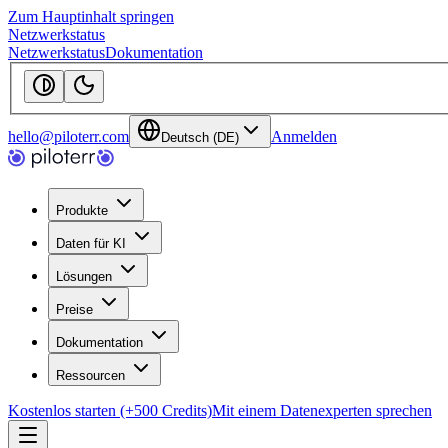
Zum Hauptinhalt springen
Netzwerkstatus
Netzwerkstatus
Dokumentation
hello@piloterr.com
Anmelden
Deutsch (DE)
Produkte
Daten für KI
Lösungen
Preise
Dokumentation
Ressourcen
Kostenlos starten (+500 Credits)
Mit einem Datenexperten sprechen