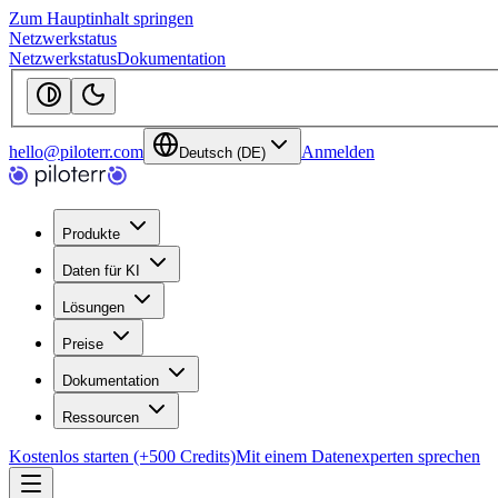
Zum Hauptinhalt springen
Netzwerkstatus
Netzwerkstatus
Dokumentation
hello@piloterr.com
Anmelden
Deutsch (DE)
Produkte
Daten für KI
Lösungen
Preise
Dokumentation
Ressourcen
Kostenlos starten (+500 Credits)
Mit einem Datenexperten sprechen