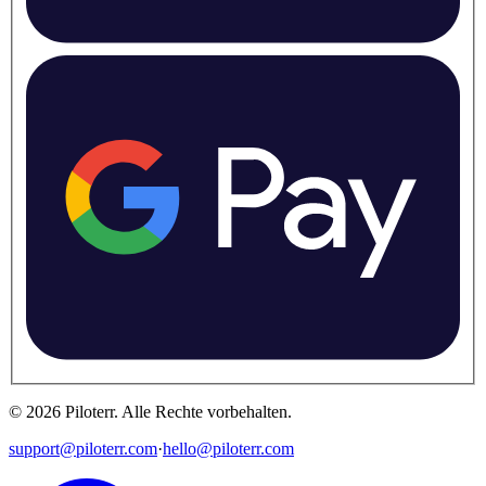
©
2026
Piloterr
.
Alle Rechte vorbehalten.
support@piloterr.com
·
hello@piloterr.com