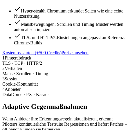
Hyper-stealth Chromium erkundet Seiten wie eine echte
Nutzersitzung
Mausbewegungen, Scrollen und Timing-Muster werden
automatisch injiziert
TLS- und HTTP/2-Einstellungen angepasst an Referenz-
Chrome-Builds
Kostenlos starten (+500 Credits)
Preise ansehen
1
Fingerabdruck
TLS · TCP · HTTP/2
2
Verhalten
Maus · Scrollen · Timing
3
Session
Cookie-Kontinuität
4
Anbieter
DataDome · PX · Kasada
Adaptive Gegenmaßnahmen
Wenn Anbieter ihre Erkennungsregeln aktualisieren, erkennt
Piloterrs kontinuierliche Testsuite Regressionen und liefert Patches –
oft bevor Kunden sie bemerken.