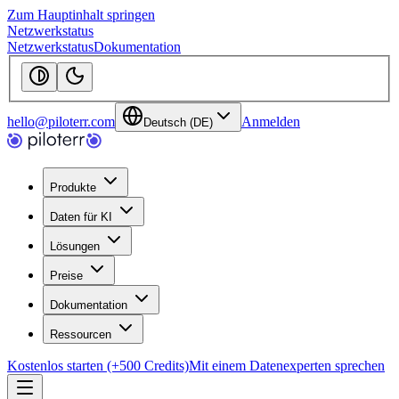
Zum Hauptinhalt springen
Netzwerkstatus
Netzwerkstatus
Dokumentation
hello@piloterr.com
Anmelden
Deutsch (DE)
Produkte
Daten für KI
Lösungen
Preise
Dokumentation
Ressourcen
Kostenlos starten (+500 Credits)
Mit einem Datenexperten sprechen