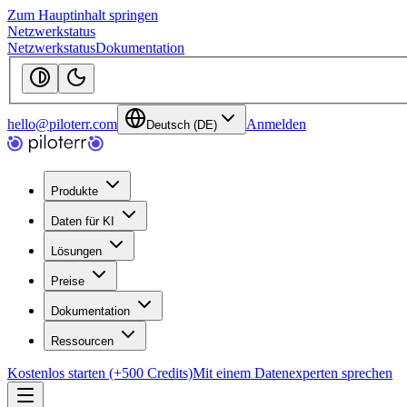
Zum Hauptinhalt springen
Netzwerkstatus
Netzwerkstatus
Dokumentation
hello@piloterr.com
Anmelden
Deutsch (DE)
Produkte
Daten für KI
Lösungen
Preise
Dokumentation
Ressourcen
Kostenlos starten (+500 Credits)
Mit einem Datenexperten sprechen