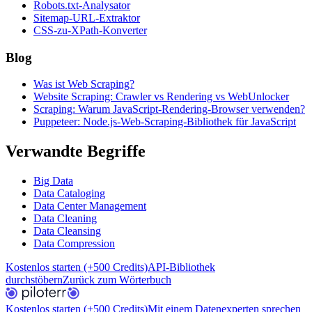
Robots.txt-Analysator
Sitemap-URL-Extraktor
CSS-zu-XPath-Konverter
Blog
Was ist Web Scraping?
Website Scraping: Crawler vs Rendering vs WebUnlocker
Scraping: Warum JavaScript-Rendering-Browser verwenden?
Puppeteer: Node.js-Web-Scraping-Bibliothek für JavaScript
Verwandte Begriffe
Big Data
Data Cataloging
Data Center Management
Data Cleaning
Data Cleansing
Data Compression
Kostenlos starten (+500 Credits)
API-Bibliothek
durchstöbern
Zurück zum Wörterbuch
Kostenlos starten (+500 Credits)
Mit einem Datenexperten sprechen