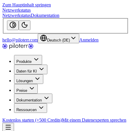
Zum Hauptinhalt springen
Netzwerkstatus
Netzwerkstatus
Dokumentation
hello@piloterr.com
Anmelden
Deutsch (DE)
Produkte
Daten für KI
Lösungen
Preise
Dokumentation
Ressourcen
Kostenlos starten (+500 Credits)
Mit einem Datenexperten sprechen