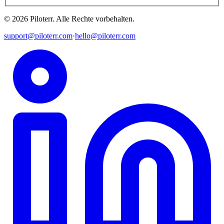
©
2026
Piloterr
.
Alle Rechte vorbehalten.
support@piloterr.com
·
hello@piloterr.com