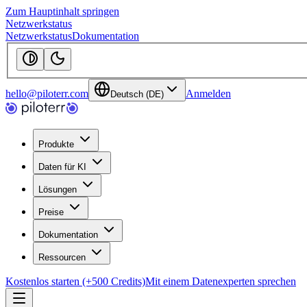
Zum Hauptinhalt springen
Netzwerkstatus
Netzwerkstatus
Dokumentation
hello@piloterr.com
Anmelden
Deutsch (DE)
Produkte
Daten für KI
Lösungen
Preise
Dokumentation
Ressourcen
Kostenlos starten (+500 Credits)
Mit einem Datenexperten sprechen