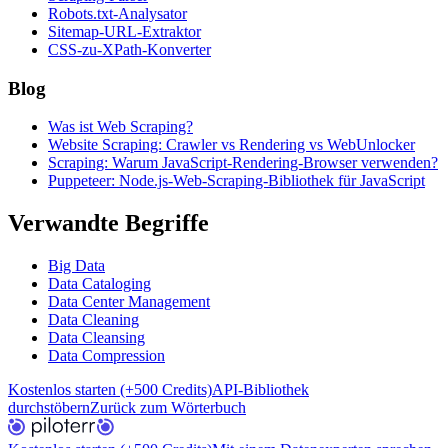
Robots.txt-Analysator
Sitemap-URL-Extraktor
CSS-zu-XPath-Konverter
Blog
Was ist Web Scraping?
Website Scraping: Crawler vs Rendering vs WebUnlocker
Scraping: Warum JavaScript-Rendering-Browser verwenden?
Puppeteer: Node.js-Web-Scraping-Bibliothek für JavaScript
Verwandte Begriffe
Big Data
Data Cataloging
Data Center Management
Data Cleaning
Data Cleansing
Data Compression
Kostenlos starten (+500 Credits)
API-Bibliothek
durchstöbern
Zurück zum Wörterbuch