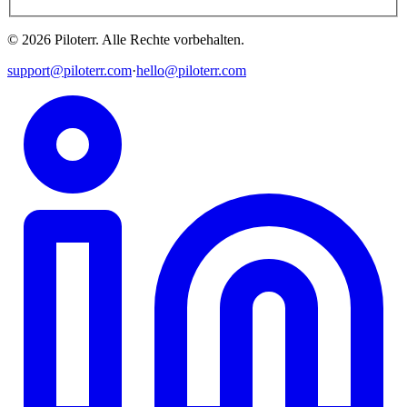
©
2026
Piloterr
.
Alle Rechte vorbehalten.
support@piloterr.com
·
hello@piloterr.com