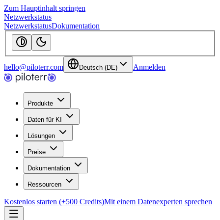
Zum Hauptinhalt springen
Netzwerkstatus
Netzwerkstatus
Dokumentation
hello@piloterr.com
Anmelden
Deutsch (DE)
Produkte
Daten für KI
Lösungen
Preise
Dokumentation
Ressourcen
Kostenlos starten (+500 Credits)
Mit einem Datenexperten sprechen