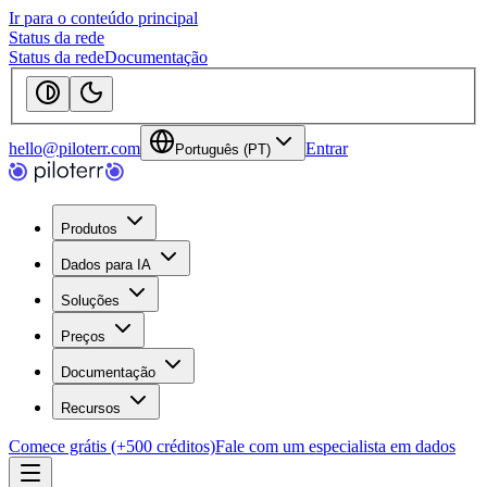
Ir para o conteúdo principal
Status da rede
Status da rede
Documentação
hello@piloterr.com
Entrar
Português (PT)
Produtos
Dados para IA
Soluções
Preços
Documentação
Recursos
Comece grátis (+500 créditos)
Fale com um especialista em dados