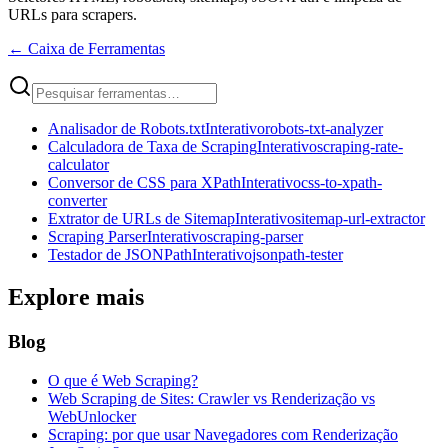
URLs para scrapers.
←
Caixa de Ferramentas
Analisador de Robots.txt
Interativo
robots-txt-analyzer
Calculadora de Taxa de Scraping
Interativo
scraping-rate-
calculator
Conversor de CSS para XPath
Interativo
css-to-xpath-
converter
Extrator de URLs de Sitemap
Interativo
sitemap-url-extractor
Scraping Parser
Interativo
scraping-parser
Testador de JSONPath
Interativo
jsonpath-tester
Explore mais
Blog
O que é Web Scraping?
Web Scraping de Sites: Crawler vs Renderização vs
WebUnlocker
Scraping: por que usar Navegadores com Renderização