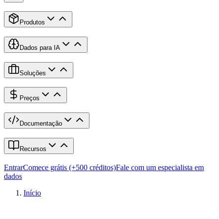
Produtos
Dados para IA
Soluções
Preços
Documentação
Recursos
Entrar
Comece grátis (+500 créditos)
Fale com um especialista em
dados
Início