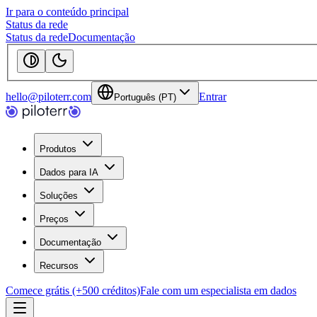
Ir para o conteúdo principal
Status da rede
Status da rede
Documentação
hello@piloterr.com
Entrar
Português (PT)
Produtos
Dados para IA
Soluções
Preços
Documentação
Recursos
Comece grátis (+500 créditos)
Fale com um especialista em dados