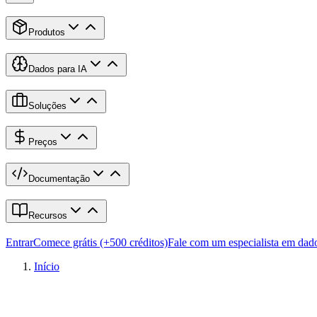
Produtos
Dados para IA
Soluções
Preços
Documentação
Recursos
Entrar
Comece grátis (+500 créditos)
Fale com um especialista em dad
Início