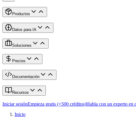
Productos
Datos para IA
Soluciones
Precios
Documentación
Recursos
Iniciar sesión
Empieza gratis (+500 créditos)
Habla con un experto en 
Inicio