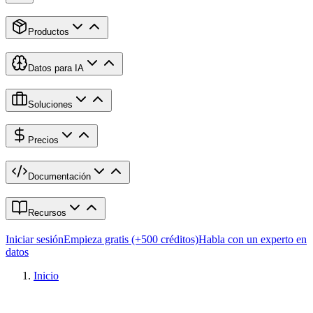
Productos
Datos para IA
Soluciones
Precios
Documentación
Recursos
Iniciar sesión
Empieza gratis (+500 créditos)
Habla con un experto en
datos
Inicio