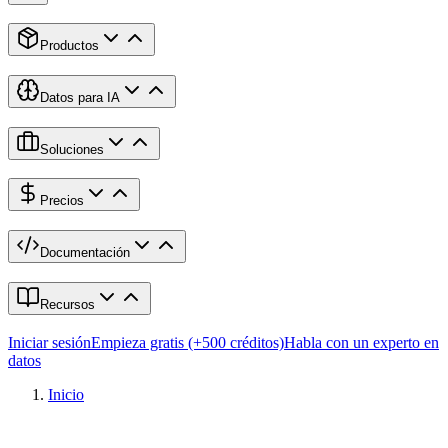
Productos
Datos para IA
Soluciones
Precios
Documentación
Recursos
Iniciar sesión
Empieza gratis (+500 créditos)
Habla con un experto en
datos
Inicio