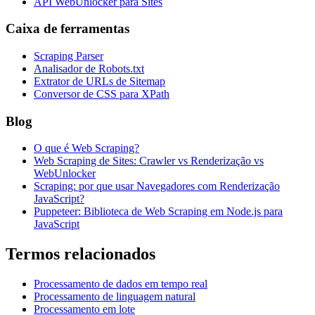
API WebUnlocker para Sites
Caixa de ferramentas
Scraping Parser
Analisador de Robots.txt
Extrator de URLs de Sitemap
Conversor de CSS para XPath
Blog
O que é Web Scraping?
Web Scraping de Sites: Crawler vs Renderização vs
WebUnlocker
Scraping: por que usar Navegadores com Renderização
JavaScript?
Puppeteer: Biblioteca de Web Scraping em Node.js para
JavaScript
Termos relacionados
Processamento de dados em tempo real
Processamento de linguagem natural
Processamento em lote