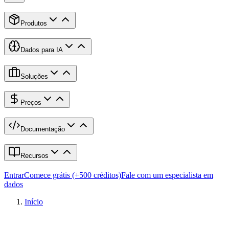
Produtos
Dados para IA
Soluções
Preços
Documentação
Recursos
Entrar
Comece grátis (+500 créditos)
Fale com um especialista em
dados
Início