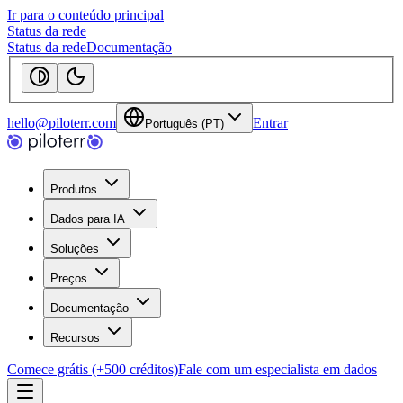
Ir para o conteúdo principal
Status da rede
Status da rede
Documentação
hello@piloterr.com
Entrar
Português (PT)
Produtos
Dados para IA
Soluções
Preços
Documentação
Recursos
Comece grátis (+500 créditos)
Fale com um especialista em dados