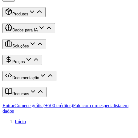
Produtos
Dados para IA
Soluções
Preços
Documentação
Recursos
Entrar
Comece grátis (+500 créditos)
Fale com um especialista em
dados
Início