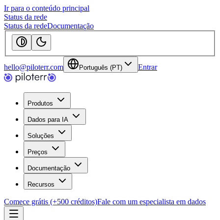
Ir para o conteúdo principal
Status da rede
Status da rede
Documentação
hello@piloterr.com
Entrar
Português (PT)
Produtos
Dados para IA
Soluções
Preços
Documentação
Recursos
Comece grátis (+500 créditos)
Fale com um especialista em dados