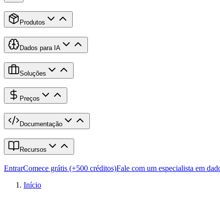
Produtos
Dados para IA
Soluções
Preços
Documentação
Recursos
Entrar
Comece grátis (+500 créditos)
Fale com um especialista em dad
Início