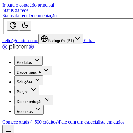
Ir para o conteúdo principal
Status da rede
Status da rede
Documentação
hello@piloterr.com
Entrar
Português (PT)
Produtos
Dados para IA
Soluções
Preços
Documentação
Recursos
Comece grátis (+500 créditos)
Fale com um especialista em dados