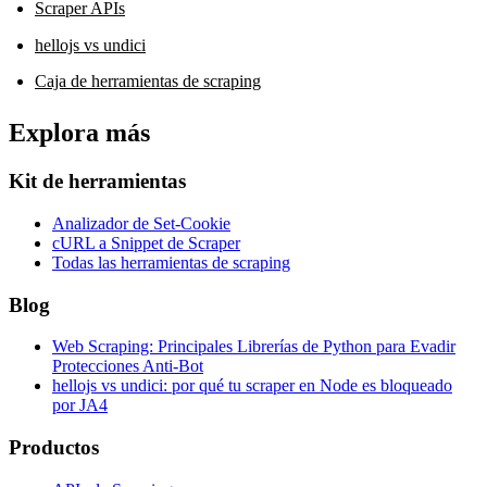
Scraper APIs
hellojs vs undici
Caja de herramientas de scraping
Explora más
Kit de herramientas
Analizador de Set-Cookie
cURL a Snippet de Scraper
Todas las herramientas de scraping
Blog
Web Scraping: Principales Librerías de Python para Evadir
Protecciones Anti-Bot
hellojs vs undici: por qué tu scraper en Node es bloqueado
por JA4
Productos