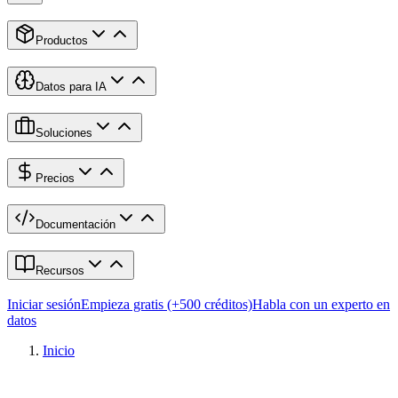
Productos
Datos para IA
Soluciones
Precios
Documentación
Recursos
Iniciar sesión
Empieza gratis (+500 créditos)
Habla con un experto en
datos
Inicio