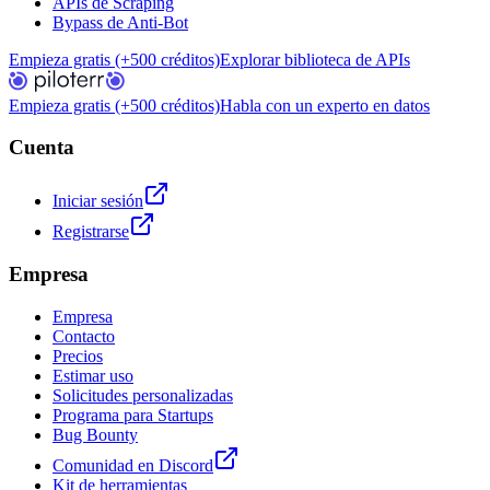
APIs de Scraping
Bypass de Anti-Bot
Empieza gratis (+500 créditos)
Explorar biblioteca de APIs
Empieza gratis (+500 créditos)
Habla con un experto en datos
Cuenta
Iniciar sesión
Registrarse
Empresa
Empresa
Contacto
Precios
Estimar uso
Solicitudes personalizadas
Programa para Startups
Bug Bounty
Comunidad en Discord
Kit de herramientas