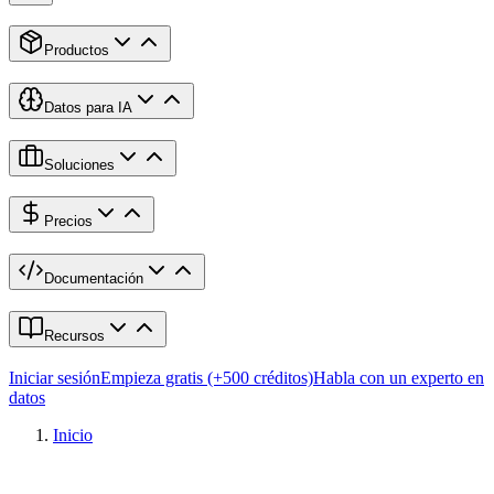
Productos
Datos para IA
Soluciones
Precios
Documentación
Recursos
Iniciar sesión
Empieza gratis (+500 créditos)
Habla con un experto en
datos
Inicio