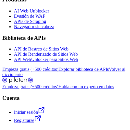
AI Web Unblocker
Evasión de WAF
APIs de Scraping
Navegador sin cabeza
Biblioteca de APIs
API de Rastreo de Sitios Web
API de Renderizado de Sitios Web
API WebUnlocker para Sitios Web
Empieza gratis (+500 créditos)
Explorar biblioteca de APIs
Volver al
diccionario
Empieza gratis (+500 créditos)
Habla con un experto en datos
Cuenta
Iniciar sesión
Registrarse