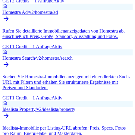
GET
2 Credits = 1 Anfrage
Aktiv
Homestra Ad
/v2/homestra/ad
Rufen Sie detaillierte Immobilienanzeigedaten von Homestra ab,
einschließlich Preis, Größe, Standort, Ausstattung und Fotos.
GET
1 Credit = 1 Anfrage
Aktiv
Homestra Search
/v2/homestra/search
Suchen Sie Homestra-Immobilienanzeigen mit einer direkten Such-
URL mit Filtern und erhalten Sie strukturierte Ergebnisse mit
Preisen und Standorten.
GET
1 Credit = 1 Anfrage
Aktiv
Idealista Property
/v2/idealista/property
Idealista-Immobilie per Listing-URL abrufen: Preis, Specs, Fotos
pro Raum, Energielabel und Maklerdaten.