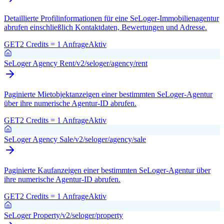
Detaillierte Profilinformationen für eine SeLoger-Immobilienagentur
abrufen einschließlich Kontaktdaten, Bewertungen und Adresse.
GET
2 Credits = 1 Anfrage
Aktiv
SeLoger Agency Rent
/v2/seloger/agency/rent
Paginierte Mietobjektanzeigen einer bestimmten SeLoger-Agentur
über ihre numerische Agentur-ID abrufen.
GET
2 Credits = 1 Anfrage
Aktiv
SeLoger Agency Sale
/v2/seloger/agency/sale
Paginierte Kaufanzeigen einer bestimmten SeLoger-Agentur über
ihre numerische Agentur-ID abrufen.
GET
2 Credits = 1 Anfrage
Aktiv
SeLoger Property
/v2/seloger/property