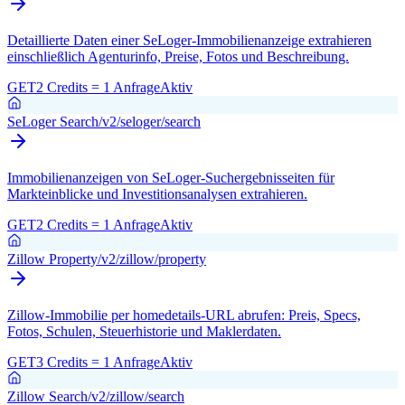
Detaillierte Daten einer SeLoger-Immobilienanzeige extrahieren
einschließlich Agenturinfo, Preise, Fotos und Beschreibung.
GET
2 Credits = 1 Anfrage
Aktiv
SeLoger Search
/v2/seloger/search
Immobilienanzeigen von SeLoger-Suchergebnisseiten für
Markteinblicke und Investitionsanalysen extrahieren.
GET
2 Credits = 1 Anfrage
Aktiv
Zillow Property
/v2/zillow/property
Zillow-Immobilie per homedetails-URL abrufen: Preis, Specs,
Fotos, Schulen, Steuerhistorie und Maklerdaten.
GET
3 Credits = 1 Anfrage
Aktiv
Zillow Search
/v2/zillow/search