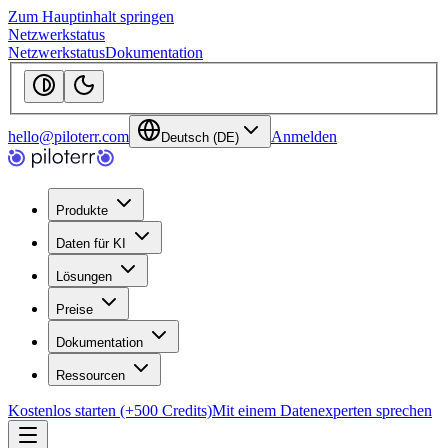
Zum Hauptinhalt springen
Netzwerkstatus
Netzwerkstatus
Dokumentation
hello@piloterr.com
Anmelden
Deutsch (DE)
Produkte
Daten für KI
Lösungen
Preise
Dokumentation
Ressourcen
Kostenlos starten (+500 Credits)
Mit einem Datenexperten sprechen