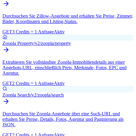
Durchsuchen Sie Zillow-Angebote und erhalten Sie Preise, Zimmer,
Bäder, Koordinaten und Listing-Status.
GET
3 Credits = 1 Anfrage
Aktiv
Zoopla Property
/v2/zoopla/property
Extrahieren Sie vollständige Zoopla-Immobiliendetails aus einer
Angebots-URL, einschließlich Preis, Merkmale, Fotos, EPC und
Agentur.
GET
2 Credits = 1 Anfrage
Aktiv
Zoopla Search
/v2/zoopla/search
Durchsuchen Sie Zoopla-Angebote über eine Such-URL und
erhalten Sie Preise, Details, Fotos, Agentur und Paginierung als
JSON.
GET
2 Credits = 1 Anfrage
Aktiv