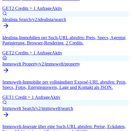
GET
2 Credits = 1 Anfrage
Aktiv
Idealista Search
/v2/idealista/search
Idealista-Immobilien per Such-URL abrufen: Preis, Specs, Agentur,
Paginierung. Browser-Rendering, 2 Credits.
GET
2 Credits = 1 Anfrage
Aktiv
Immowelt Property
/v2/immowelt/property
Immowelt-Immobilie per vollständiger Exposé-URL abrufen: Preis,
Specs, Fotos, Energieausweis, Lage und Kontakt als JSON.
GET
1 Credit = 1 Anfrage
Aktiv
Immowelt Search
/v2/immowelt/search
Immowelt-Inserate über eine Such-URL abrufen: Preise, Eckdaten,