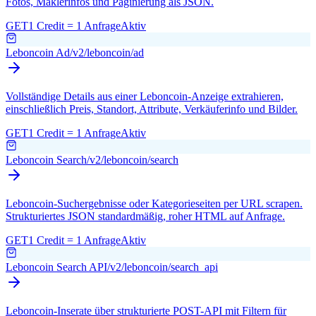
Fotos, Maklerinfos und Paginierung als JSON.
GET
1 Credit = 1 Anfrage
Aktiv
Leboncoin Ad
/v2/leboncoin/ad
Vollständige Details aus einer Leboncoin-Anzeige extrahieren,
einschließlich Preis, Standort, Attribute, Verkäuferinfo und Bilder.
GET
1 Credit = 1 Anfrage
Aktiv
Leboncoin Search
/v2/leboncoin/search
Leboncoin-Suchergebnisse oder Kategorieseiten per URL scrapen.
Strukturiertes JSON standardmäßig, roher HTML auf Anfrage.
GET
1 Credit = 1 Anfrage
Aktiv
Leboncoin Search API
/v2/leboncoin/search_api
Leboncoin-Inserate über strukturierte POST-API mit Filtern für