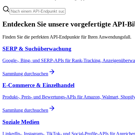
Entdecken Sie unsere vorgefertigte API-Bi
Finden Sie die perfekten API-Endpunkte für Ihren Anwendungsfall.
SERP & Suchüberwachung
Google-, Bing- und SERP-APIs für Rank-Tracking, Anzeigenüberwac
Sammlung durchsuchen
E-Commerce & Einzelhandel
Produkt-, Preis- und Bewertungs-APIs für Amazon, Walmart, Shopify
Sammlung durchsuchen
Soziale Medien
LinkedIn-, Instagram-, TikTok- und Social-Profile-APIs für Anreic