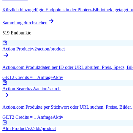
Kürzlich hinzugefügte Endpoints in der Piloterr-Bibliothek, getaggt b
Sammlung durchsuchen
519 Endpunkte
Action Product
/v2/action/product
Action.com Produktdaten per ID oder URL abrufen: Preis, Specs, Bil
GET
2 Credits = 1 Anfrage
Aktiv
Action Search
/v2/action/search
Action.com Produkte per Stichwort oder URL suchen. Preise, Bilder, 
GET
2 Credits = 1 Anfrage
Aktiv
Aldi Product
/v2/aldi/product