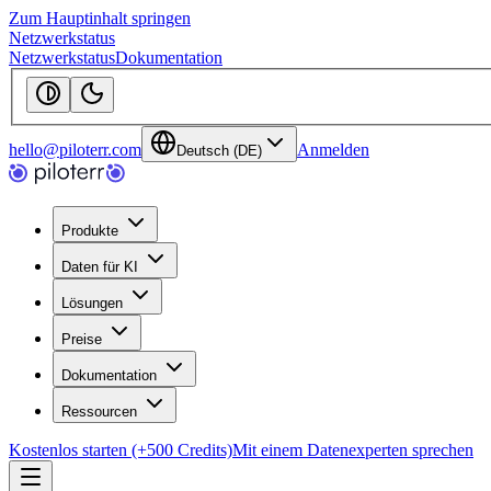
Zum Hauptinhalt springen
Netzwerkstatus
Netzwerkstatus
Dokumentation
hello@piloterr.com
Anmelden
Deutsch (DE)
Produkte
Daten für KI
Lösungen
Preise
Dokumentation
Ressourcen
Kostenlos starten (+500 Credits)
Mit einem Datenexperten sprechen