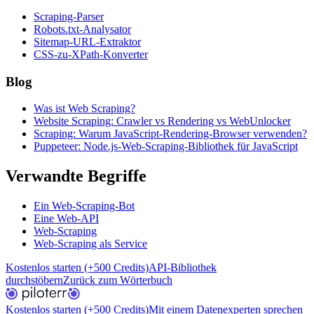
Scraping-Parser
Robots.txt-Analysator
Sitemap-URL-Extraktor
CSS-zu-XPath-Konverter
Blog
Was ist Web Scraping?
Website Scraping: Crawler vs Rendering vs WebUnlocker
Scraping: Warum JavaScript-Rendering-Browser verwenden?
Puppeteer: Node.js-Web-Scraping-Bibliothek für JavaScript
Verwandte Begriffe
Ein Web-Scraping-Bot
Eine Web-API
Web-Scraping
Web-Scraping als Service
Kostenlos starten (+500 Credits)
API-Bibliothek
durchstöbern
Zurück zum Wörterbuch
Kostenlos starten (+500 Credits)
Mit einem Datenexperten sprechen