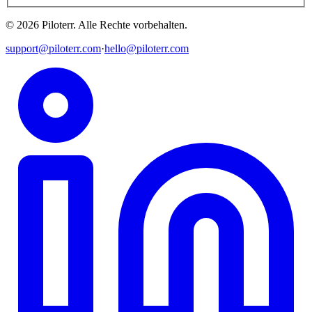
©
2026
Piloterr
.
Alle Rechte vorbehalten.
support@piloterr.com
·
hello@piloterr.com