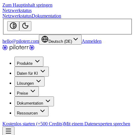
Zum Hauptinhalt springen
Netzwerkstatus
Netzwerkstatus
Dokumentation
hello@piloterr.com
Anmelden
Deutsch (DE)
Produkte
Daten für KI
Lösungen
Preise
Dokumentation
Ressourcen
Kostenlos starten (+500 Credits)
Mit einem Datenexperten sprechen