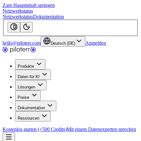
Zum Hauptinhalt springen
Netzwerkstatus
Netzwerkstatus
Dokumentation
hello@piloterr.com
Anmelden
Deutsch (DE)
Produkte
Daten für KI
Lösungen
Preise
Dokumentation
Ressourcen
Kostenlos starten (+500 Credits)
Mit einem Datenexperten sprechen