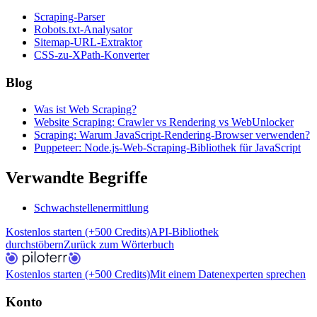
Scraping-Parser
Robots.txt-Analysator
Sitemap-URL-Extraktor
CSS-zu-XPath-Konverter
Blog
Was ist Web Scraping?
Website Scraping: Crawler vs Rendering vs WebUnlocker
Scraping: Warum JavaScript-Rendering-Browser verwenden?
Puppeteer: Node.js-Web-Scraping-Bibliothek für JavaScript
Verwandte Begriffe
Schwachstellenermittlung
Kostenlos starten (+500 Credits)
API-Bibliothek
durchstöbern
Zurück zum Wörterbuch
Kostenlos starten (+500 Credits)
Mit einem Datenexperten sprechen
Konto