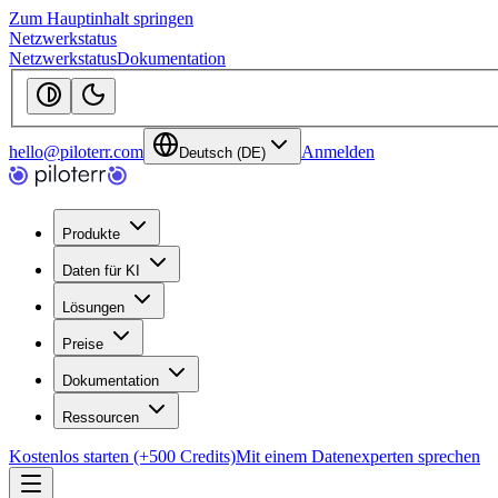
Zum Hauptinhalt springen
Netzwerkstatus
Netzwerkstatus
Dokumentation
hello@piloterr.com
Anmelden
Deutsch (DE)
Produkte
Daten für KI
Lösungen
Preise
Dokumentation
Ressourcen
Kostenlos starten (+500 Credits)
Mit einem Datenexperten sprechen